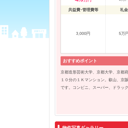
万円
共益費･管理費等
礼金
3,000円
5万
おすすめポイント
京都造形芸術大学、京都大学、京都
１０分の１Ｋマンション。叡山、京
です。コンビニ、スーパー、ドラッ
物件写真ギャラリー