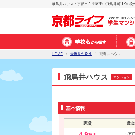
飛鳥井ハウス：京都市左京区田中飛鳥井町 1Kの物
HOME
最近見た物件
飛鳥井ハウス
飛鳥井ハウス
マンション
基本情報
家賃
敷金
4.9
5万