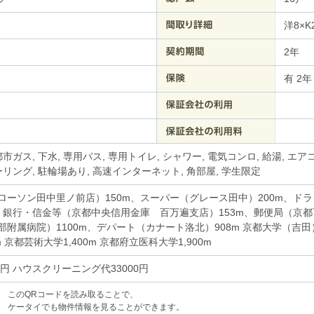
洋8×K
2年
有 2年
都市ガス, 下水, 専用バス, 専用トイレ, シャワー, 電気コンロ, 給湯, エア
ーリング, 駐輪場あり, 高速インターネット, 角部屋, 学生限定
ローソン田中里ノ前店）150m、スーパー（グレース田中）200m、ド
m、銀行・信金等（京都中央信用金庫 百万遍支店）153m、郵便局（京都
部附属病院）1100m、デパート（カナート洛北）908m 京都大学（吉田
m 京都芸術大学1,400m 京都府立医科大学1,900m
0円 ハウスクリーニング代33000円
このQRコードを読み取ることで、
ケータイでも物件情報を見ることができます。