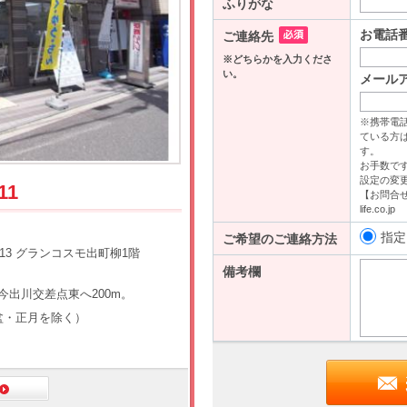
11
13 グランコスモ出町柳1階
今出川交差点東へ200m。
（盆・正月を除く）