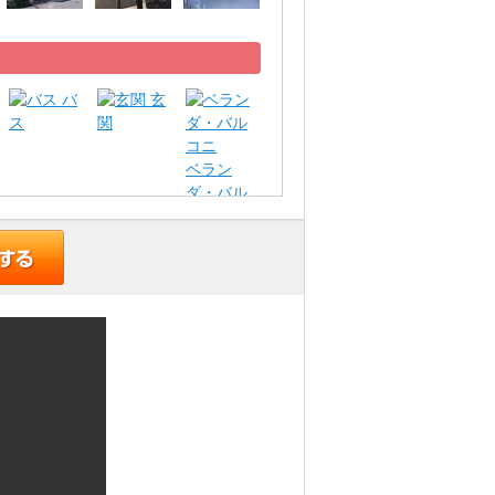
バ
玄
ス
関
ベラン
ダ・バル
コニ