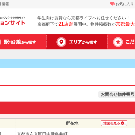
件情報
お気に入り
学生向け賃貸なら京都ライフへお任せください！
21店舗
京都最大
京都府下で
展開中。物件掲載数が
お問合せ物件番号
所在地
円
京都市左京区田中飛鳥井町