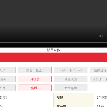
部屋全体
スメ
敷金・礼金0
バス・トイレ別
室内洗濯
駐輪可
冷暖房
独立洗面
インター
人付
2階以上
女性専用
部屋）
3/4階
ク
16戸