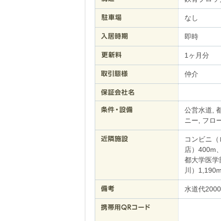
なし
即時
1ヶ月分
仲介
公営水道, 
ニー, フロ
コンビニ（
店）400
都大学医学
川）1,190
水道代200