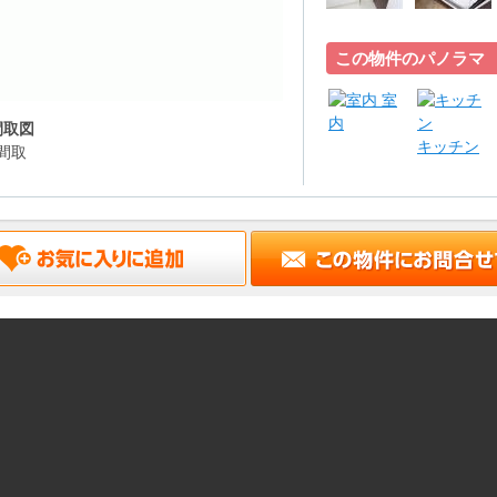
この物件のパノラマ
室
内
間取図
キッチン
間取