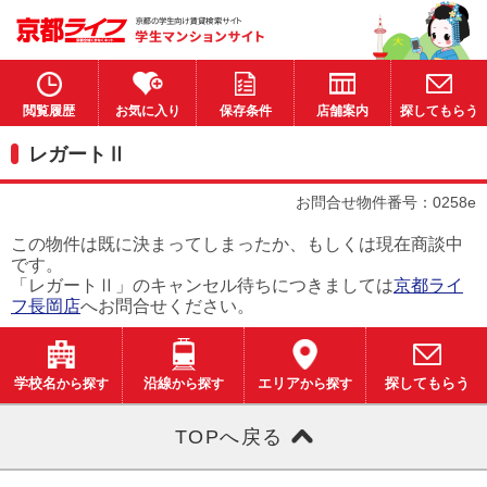
閲覧履歴
お気に入り
保存条件
店舗案内
探してもらう
レガートⅡ
お問合せ物件番号：0258e
この物件は既に決まってしまったか、もしくは現在商談中
です。
「レガートⅡ」のキャンセル待ちにつきましては
京都ライ
フ長岡店
へお問合せください。
学校名
から探す
沿線
から探す
エリア
から探す
探してもらう
TOPへ戻る