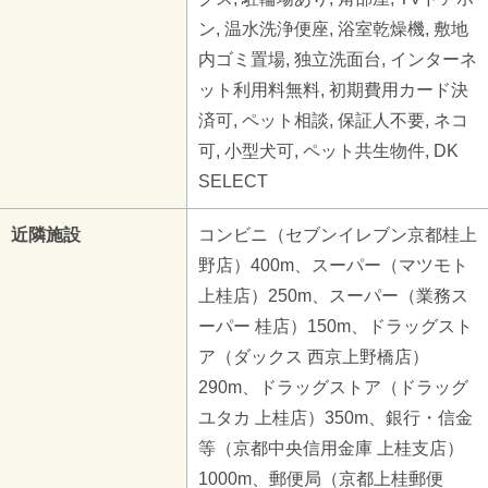
ン, 温水洗浄便座, 浴室乾燥機, 敷地
内ゴミ置場, 独立洗面台, インターネ
ット利用料無料, 初期費用カード決
済可, ペット相談, 保証人不要, ネコ
可, 小型犬可, ペット共生物件, DK
SELECT
近隣施設
コンビニ（セブンイレブン京都桂上
野店）400m、スーパー（マツモト
上桂店）250m、スーパー（業務ス
ーパー 桂店）150m、ドラッグスト
ア（ダックス 西京上野橋店）
290m、ドラッグストア（ドラッグ
ユタカ 上桂店）350m、銀行・信金
等（京都中央信用金庫 上桂支店）
1000m、郵便局（京都上桂郵便