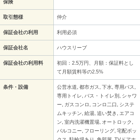
保険
取引態様
仲介
保証会社の利用
利用必須
保証会社名
ハウスリーブ
保証会社の利用料
初回：2.5万円、月額：保証料とし
て月額賃料等の2.5%
条件・設備
公営水道, 都市ガス, 下水, 専用バス,
専用トイレ, バス・トイレ別, シャワ
ー, ガスコンロ, コンロ二口, システ
ムキッチン, 給湯, 追い焚き, エアコ
ン, 室内洗濯機置場, オートロック,
バルコニー, フローリング, 宅配ボッ
クス, 駐輪場あり, 角部屋, TVドアホ