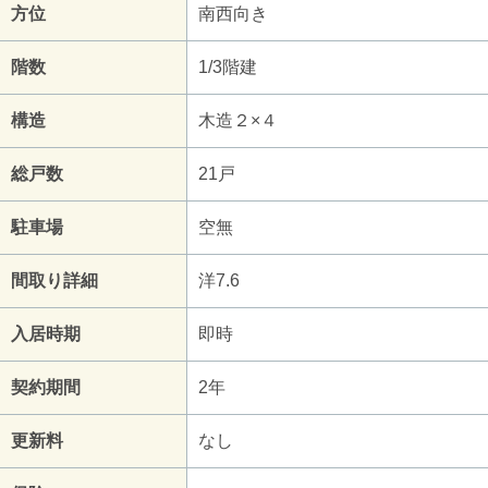
方位
南西向き
階数
1/3階建
構造
木造２×４
総戸数
21戸
駐車場
空無
間取り詳細
洋7.6
入居時期
即時
契約期間
2年
更新料
なし