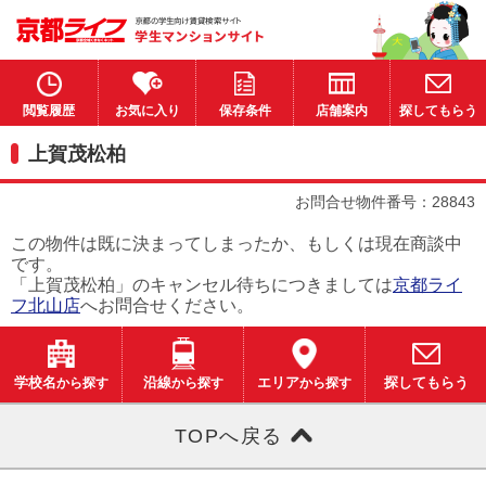
閲覧履歴
お気に入り
保存条件
店舗案内
探してもらう
上賀茂松柏
お問合せ物件番号：28843
この物件は既に決まってしまったか、もしくは現在商談中
です。
「上賀茂松柏」のキャンセル待ちにつきましては
京都ライ
フ北山店
へお問合せください。
学校名
から探す
沿線
から探す
エリア
から探す
探してもらう
TOPへ戻る