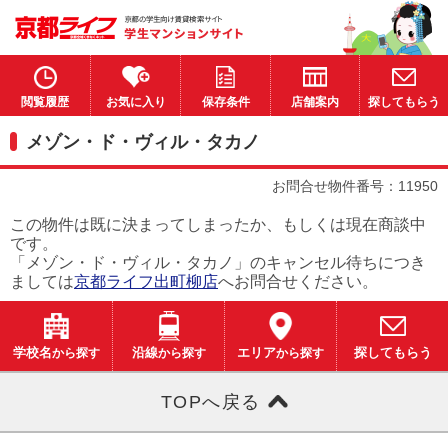
閲覧履歴
お気に入り
保存条件
店舗案内
探してもらう
メゾン・ド・ヴィル・タカノ
お問合せ物件番号：11950
この物件は既に決まってしまったか、もしくは現在商談中
です。
「メゾン・ド・ヴィル・タカノ」のキャンセル待ちにつき
ましては
京都ライフ出町柳店
へお問合せください。
学校名
から探す
沿線
から探す
エリア
から探す
探してもらう
TOPへ戻る