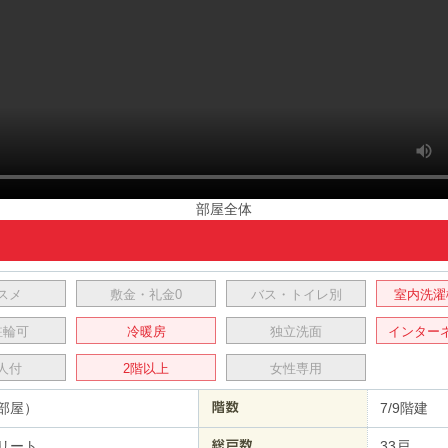
部屋全体
スメ
敷金・礼金0
バス・トイレ別
室内洗濯
駐輪可
冷暖房
独立洗面
インター
人付
2階以上
女性専用
部屋）
7/9階建
リート
33戸