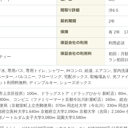
洋6.5
2年
有 2年 17
利用必須
初回：月額
ティー
ラン初回10
水, 専用バス, 専用トイレ, シャワー, IHコンロ, 給湯, エアコン, 室内洗濯
ベーター, バルコニー, フローリング, 宅配ボックス, 駐輪場あり, 光ファイ
ット利用料無料, ディンプルキー, シューズボックス
市上京区役所）100m、ドラッグストア（ドラッグひかり 新町店）80
300m、コンビニ（ファミリーマート京都今出川針屋町店）160m、総
郵便局（京都室町上立売郵便局）370m 同志社大学（今出川）330m 同志
 京都府立医科大学1,640m 京都府立大学2,090m 京都大学（吉田）2,160
京都ノートルダム女子大学3,080m 花園大学3,580m