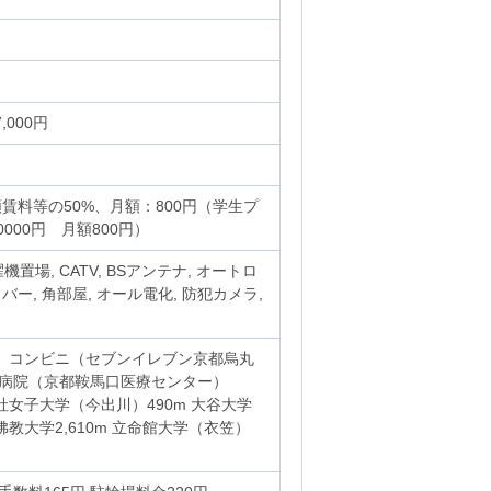
,000円
賃料等の50%、月額：800円（学生プ
000円 月額800円）
機置場, CATV, BSアンテナ, オートロ
バー, 角部屋, オール電化, 防犯カメラ,
m、コンビニ（セブンイレブン京都烏丸
合病院（京都鞍馬口医療センター）
社女子大学（今出川）490m 大谷大学
m 佛教大学2,610m 立命館大学（衣笠）