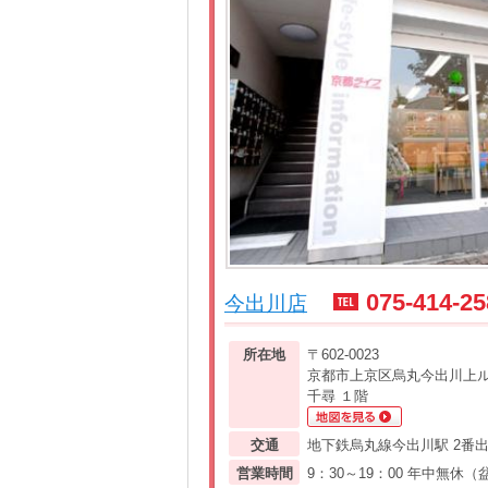
075-414-25
今出川店
所在地
〒602-0023
京都市上京区烏丸今出川上ル
千尋 １階
交通
地下鉄烏丸線今出川駅 2番出
営業時間
9：30～19：00 年中無休