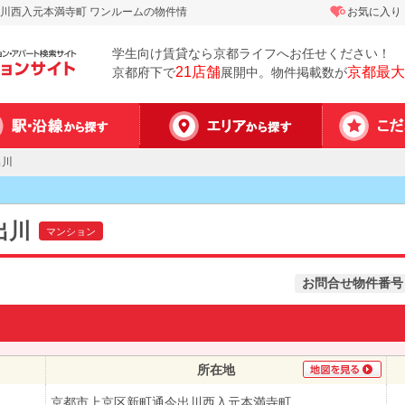
川西入元本満寺町 ワンルームの物件情
お気に入り
学生向け賃貸なら京都ライフへお任せください！
21店舗
京都最大
京都府下で
展開中。物件掲載数が
出川
出川
マンション
お問合せ物件番号
所在地
京都市上京区新町通今出川西入元本満寺町