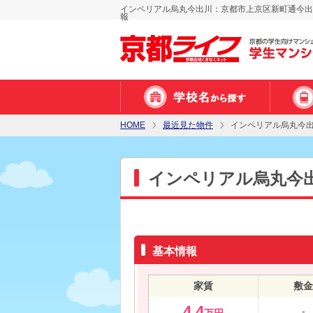
インペリアル烏丸今出川：京都市上京区新町通今出
報
HOME
最近見た物件
インペリアル烏丸今
インペリアル烏丸今
基本情報
家賃
敷金
4.4
-