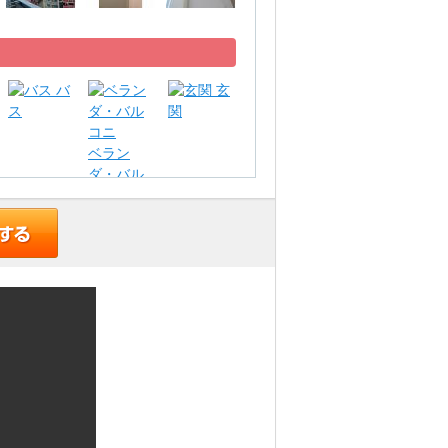
バ
玄
ス
関
ベラン
ダ・バル
コニ