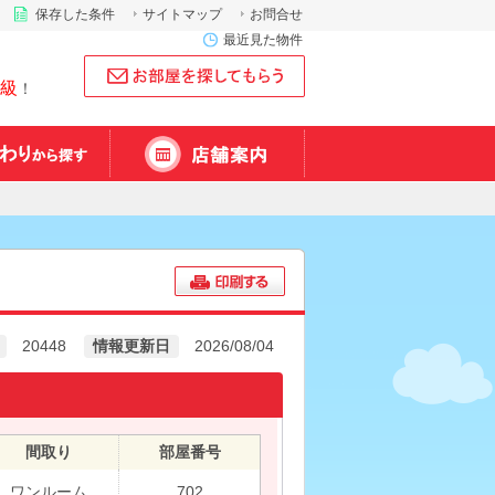
保存した条件
サイトマップ
お問合せ
最近見た物件
級
！
20448
情報更新日
2026/08/04
間取り
部屋番号
ワンルーム
702