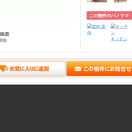
この物件のパノラマ
室
内
間取図
キッチン
間取