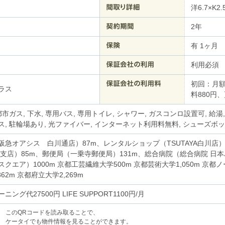
洋6.7×K2.
2年
有 1ヶ月 
利用必須
初回：月額
ラス
料880円
都市ガス, 下水, 専用バス, 専用トイレ, シャワー, ガスコンロ設置可, 給湯
, 駐輪場あり, 光ファイバー, インターネット利用料無料, シューズボ
阪急オアシス 白川通店）87m、レンタルショップ（TSUTAYA白川店
寺支店）85m、郵便局（一乗寺郵便局）131m、総合病院（総合病院 日本
クエア）1000m 京都工芸繊維大学500m 京都芸術大学1,050m 京都ノ
62m 京都府立大学2,269m
ング代27500円 LIFE SUPPORT1100円/月
このQRコードを読み取ることで、
ケータイでも物件情報を見ることができます。