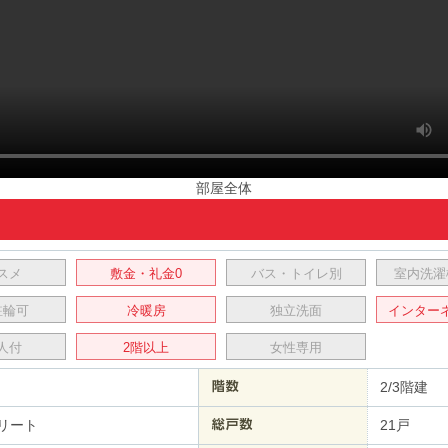
部屋全体
スメ
敷金・礼金0
バス・トイレ別
室内洗濯
駐輪可
冷暖房
独立洗面
インター
人付
2階以上
女性専用
2/3階建
リート
21戸