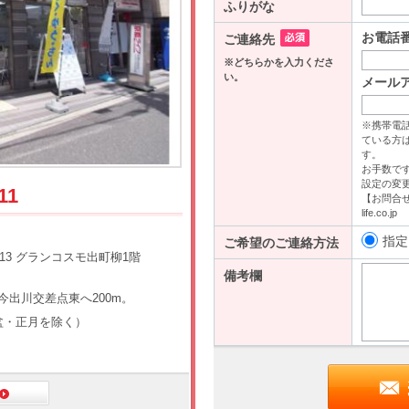
11
13 グランコスモ出町柳1階
今出川交差点東へ200m。
（盆・正月を除く）