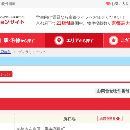
の物件情報
お気に入り
学生向け賃貸なら京都ライフへお任せください！
21店舗
京都最大
京都府下で
展開中。物件掲載数が
賃貸物件
ヴィラリモージュ
ンション
お問合せ物件番号
所在地
京都市左京区一乗寺高槻町