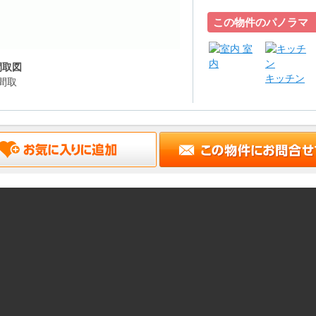
この物件のパノラマ
室
内
間取図
キッチン
間取