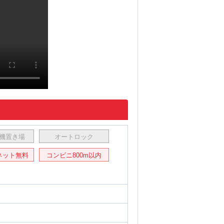
機置き場
オートロック
ネット無料
コンビニ800m以内