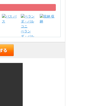
バ
収
ス
納
ベラン
ダ・バル
コニ