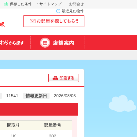
保存した条件
サイトマップ
お問合せ
最近見た物件
級
！
11541
情報更新日
2026/08/05
間取り
部屋番号
1K
202