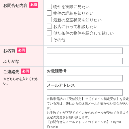
お問合せ内容
物件を実際に見たい
物件の詳細を知りたい
最新の空室状況を知りたい
お店に行って相談したい
似た条件の物件を紹介して欲しい
その他
お名前
ふりがな
お電話番号
ご連絡先
※どちらかを入力くださ
い。
メールアドレス
※携帯電話の【受信設定】で【ドメイン指定受信】を設定
ている方は、弊社からの返信メールが届かない場合があり
す。
お手数ですが下記ドメインからのメールが受信できるよう
設定の変更をお願い致します。
【お問合せ先メールアドレスのドメイン名】：kyoto-
life.co.jp