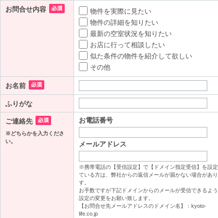
お問合せ内容
物件を実際に見たい
物件の詳細を知りたい
最新の空室状況を知りたい
お店に行って相談したい
似た条件の物件を紹介して欲しい
その他
お名前
ふりがな
お電話番号
ご連絡先
※どちらかを入力くださ
い。
メールアドレス
※携帯電話の【受信設定】で【ドメイン指定受信】を設定
ている方は、弊社からの返信メールが届かない場合があり
す。
お手数ですが下記ドメインからのメールが受信できるよう
設定の変更をお願い致します。
【お問合せ先メールアドレスのドメイン名】：kyoto-
life.co.jp